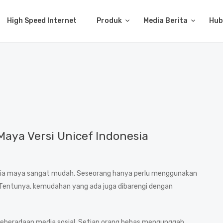
High Speed Internet
Produk
Media Berita
Hub
Maya Versi Unicef Indonesia
i dunia maya sangat mudah. Seseorang hanya perlu menggunakan
Tentunya, kemudahan yang ada juga dibarengi dengan
n keberadaan media sosial. Setiap orang bebas mengunggah