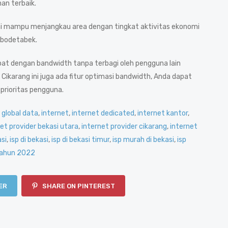
an terbaik.
 ini mampu menjangkau area dengan tingkat aktivitas ekonomi
Jabodetabek.
epat dengan bandwidth tanpa terbagi oleh pengguna lain
Cikarang ini juga ada fitur optimasi bandwidth, Anda dapat
prioritas pengguna.
,
global data
,
internet
,
internet dedicated
,
internet kantor
,
et provider bekasi utara
,
internet provider cikarang
,
internet
asi
,
isp di bekasi
,
isp di bekasi timur
,
isp murah di bekasi
,
isp
 tahun 2022
ER
SHARE ON PINTEREST