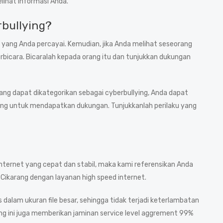
lihat informasi Anda.
bullying?
 yang Anda percayai. Kemudian, jika Anda melihat seseorang
erbicara. Bicaralah kepada orang itu dan tunjukkan dukungan
ng dapat dikategorikan sebagai cyberbullying, Anda dapat
ang untuk mendapatkan dukungan. Tunjukkanlah perilaku yang
 internet yang cepat dan stabil, maka kami referensikan Anda
i Cikarang dengan layanan high speed internet.
alam ukuran file besar, sehingga tidak terjadi keterlambatan
arang ini juga memberikan jaminan service level aggrement 99%