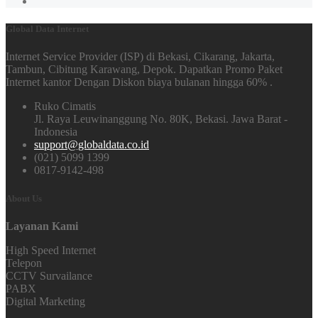
Global Data Internet
Internet Service Provider (ISP) di Bekasi, Cikarang, Jakarta,
Tambun, Cibitung Karawang, Depok. Dapatkan Promo Paket
Internet kantor Dengan Diskon biaya bulanan hingga 60% .
Ruko Cimatis
Jl. Raya Leuwinanggung No. 80K, Bekasi. Jawa Barat -
Indonesia
support@globaldata.co.id
(021) 5099 1399
0817-9142-498
About Us
Layanan Kami
High Speed Internet
Telepon
CCTV Survailance
PABX
Digital Marketing