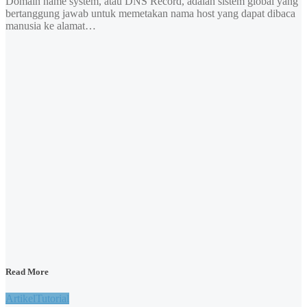
Domain name system, atau DNS Record, adalah sistem global yang
bertanggung jawab untuk memetakan nama host yang dapat dibaca
manusia ke alamat…
Read More
Artikel
Tutorial