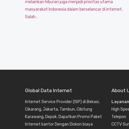
melainkan hiburan juga menjadi prioritas utama
masyarakat Indonesia dalam berselancar di internet.
Salah…
Global Data Internet
About 
Internet Service Provider (ISP) di Bekasi,
Layanan
Cikarang, Jakarta, Tambun, Cibitung
High Spe
Karawang, Depok. Dapatkan Promo Paket
Telepon
Internet kantor Dengan Diskon biaya
CCTV Sur